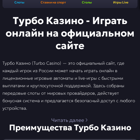
Слоты
Ставки на спорт
Столы
Игры Live
Турбо Казино - Играть
онлайн на официальном
сайте
Турбо Казино (Turbo Casino) — это официальный сайт, где
каждый игрок из России может начать играть онлайн в
лицензионные игровые автоматы и live-игры с быстрыми
выплатами и круглосуточной поддержкой. Здесь собраны
передовые слоты от мировых провайдеров, действует
бонусная система и предлагается безопасный доступ с любого
устройства.
Читать далее
Преимущества Турбо Казино