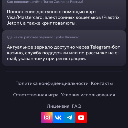
Как пополнить счёт в Turbo Casino из России?
Пополнение доступно с помощью карт
Visa/Mastercard, электронных кошельков (Piastrix,
Jeton), а также криптовалюты.
Где найти рабочее зеркало Турбо Казино?
Актуальное зеркало доступно через Telegram-бот
казино, службу поддержки или по рассылке на e-
mail, указанному при регистрации.
Политика конфиденциальности
Контакты
Ответственная игра
Условия использования
Лицензия
FAQ