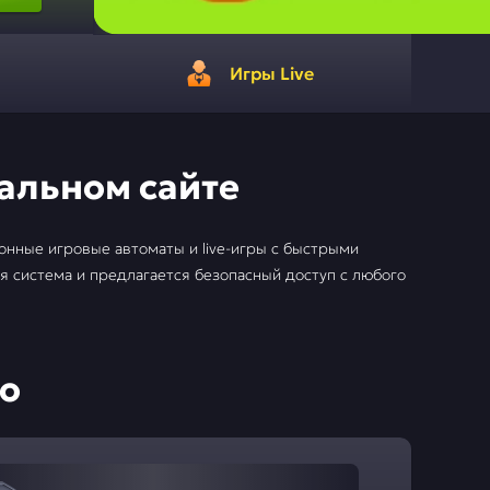
Игры Live
иальном сайте
ионные игровые автоматы и live-игры с быстрыми
 система и предлагается безопасный доступ с любого
о