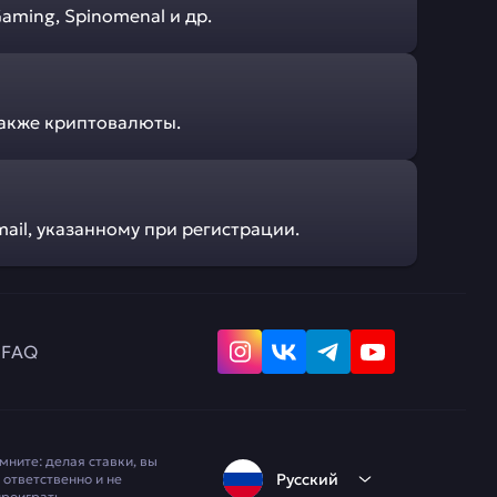
Gaming, Spinomenal и др.
 также криптовалюты.
ail, указанному при регистрации.
FAQ
мните: делая ставки, вы
Русский
 ответственно и не
проиграть.