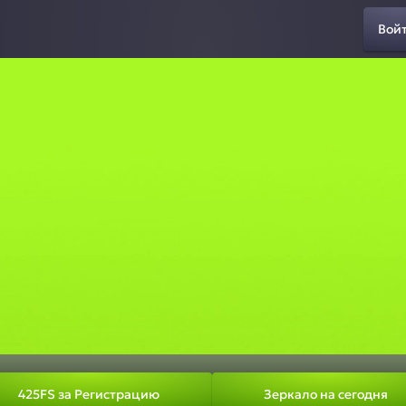
Вой
425FS за Регистрацию
Зеркало на сегодня