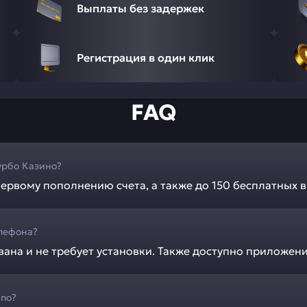
Выплаты без задержек
Регистрация в один клик
FAQ
урбо Казино?
ервому пополнению счета, а также до 150 бесплатных 
елефона?
ана и не требует установки. Также доступно приложени
ino?