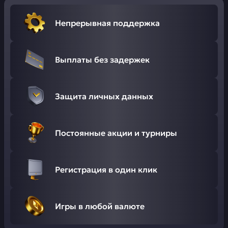
Непрерывная поддержка
Выплаты без задержек
Защита личных данных
Постоянные акции и турниры
Регистрация в один клик
Игры в любой валюте