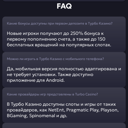
FAQ
Какие бонусы доступны при первом депозите в Турбо Казино?
Новые игроки получают до 250% бонуса к
первому пополнению счета, а также до 150
бесплатных вращений на популярных слотах.
Можно ли играть в Турбо Казино с мобильного телефона?
Да, мобильная версия полностью адаптирована и
не требует установки. Также доступно
приложение для Android.
Какие провайдеры игр представлены в Turbo Casino?
В Турбо Казино доступны слоты и игры от таких
провайдеров, как NetEnt, Pragmatic Play, Playson,
BGaming, Spinomenal и др.