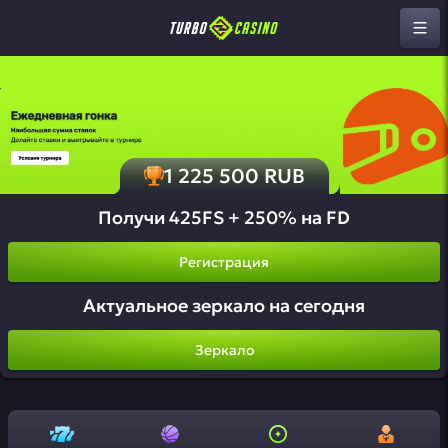
1 225 500 RUB
Получи 425FS + 250% на FD
Регистрация
Актуальное зеркало на сегодня
Зеркало