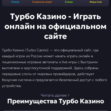
Слоты
Ставки на спорт
Столы
Игры Live
Турбо Казино - Играть
онлайн на официальном
сайте
Турбо Казино (Turbo Casino) — это официальный сайт, где
каждый игрок из России может начать играть онлайн в
лицензионные игровые автоматы и live-игры с быстрыми
выплатами и круглосуточной поддержкой. Здесь собраны
передовые слоты от мировых провайдеров, действует
бонусная система и предлагается безопасный доступ с любого
устройства.
Читать далее
Преимущества Турбо Казино