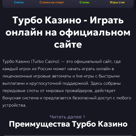
Слоты
Ставки на спорт
Столы
Игры Live
Турбо Казино - Играть
онлайн на официальном
сайте
Турбо Казино (Turbo Casino) — это официальный сайт, где
каждый игрок из России может начать играть онлайн в
лицензионные игровые автоматы и live-игры с быстрыми
выплатами и круглосуточной поддержкой. Здесь собраны
передовые слоты от мировых провайдеров, действует
бонусная система и предлагается безопасный доступ с любого
устройства.
Читать далее
Преимущества Турбо Казино