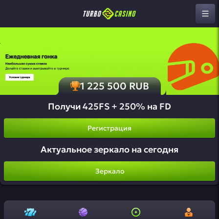
1 225 500 RUB
Получи 425FS + 250% на FD
Регистрация
Актуальное зеркало на сегодня
Зеркало