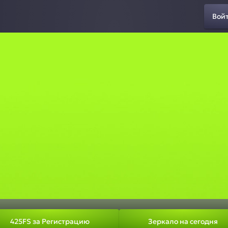
Вой
425FS за Регистрацию
Зеркало на сегодня