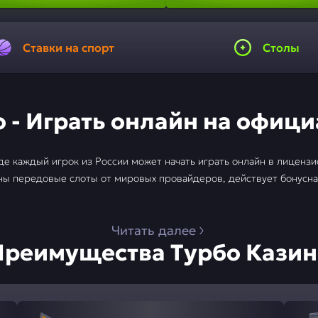
Ставки на спорт
Столы
 - Играть онлайн на офиц
где каждый игрок из России может начать играть онлайн в лиценз
ны передовые слоты от мировых провайдеров, действует бонусная
Читать далее
Преимущества Турбо Казин