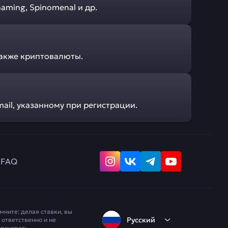
Gaming, Spinomenal и др.
 также криптовалюты.
ail, указанному при регистрации.
FAQ
мните: делая ставки, вы
Русский
 ответственно и не
проиграть.