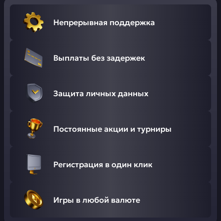
Непрерывная поддержка
Выплаты без задержек
Защита личных данных
Постоянные акции и турниры
Регистрация в один клик
Игры в любой валюте