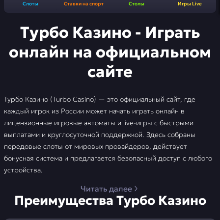
Слоты
Ставки на спорт
Столы
Игры Live
Турбо Казино - Играть
онлайн на официальном
сайте
Турбо Казино (Turbo Casino) — это официальный сайт, где
каждый игрок из России может начать играть онлайн в
лицензионные игровые автоматы и live-игры с быстрыми
выплатами и круглосуточной поддержкой. Здесь собраны
передовые слоты от мировых провайдеров, действует
бонусная система и предлагается безопасный доступ с любого
устройства.
Читать далее
Преимущества Турбо Казино