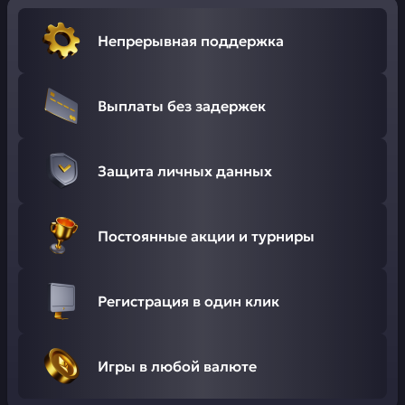
Непрерывная поддержка
Выплаты без задержек
Защита личных данных
Постоянные акции и турниры
Регистрация в один клик
Игры в любой валюте