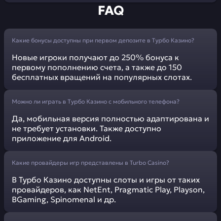
FAQ
Какие бонусы доступны при первом депозите в Турбо Казино?
Новые игроки получают до 250% бонуса к
первому пополнению счета, а также до 150
бесплатных вращений на популярных слотах.
Можно ли играть в Турбо Казино с мобильного телефона?
Да, мобильная версия полностью адаптирована и
не требует установки. Также доступно
приложение для Android.
Какие провайдеры игр представлены в Turbo Casino?
В Турбо Казино доступны слоты и игры от таких
провайдеров, как NetEnt, Pragmatic Play, Playson,
BGaming, Spinomenal и др.