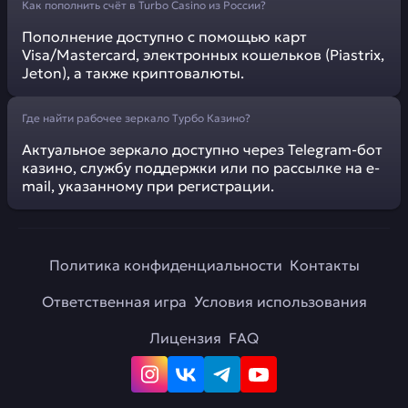
Как пополнить счёт в Turbo Casino из России?
Пополнение доступно с помощью карт
Visa/Mastercard, электронных кошельков (Piastrix,
Jeton), а также криптовалюты.
Где найти рабочее зеркало Турбо Казино?
Актуальное зеркало доступно через Telegram-бот
казино, службу поддержки или по рассылке на e-
mail, указанному при регистрации.
Политика конфиденциальности
Контакты
Ответственная игра
Условия использования
Лицензия
FAQ