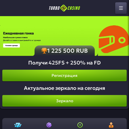
1 225 500 RUB
Получи 425FS + 250% на FD
Регистрация
Актуальное зеркало на сегодня
Зеркало