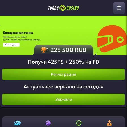
1 225 500 RUB
Получи 425FS + 250% на FD
Регистрация
Актуальное зеркало на сегодня
Зеркало