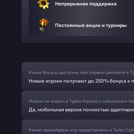
Непрерывная поддержка
Постоянные акции и турниры
Какие бонусы доступны при первом депозите в Т
Новые игроки получают до 250% бонуса к п
Можно ли играть в Турбо Казино с мобильного т
Да, мобильная версия полностью адаптиров
Какие провайдеры игр представлены в Turbo Cas