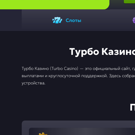
Слоты
Турбо Казино
Турбо Казино (Turbo Casino) — это официальный сайт, 
выплатами и круглосуточной поддержкой. Здесь собра
устройства.