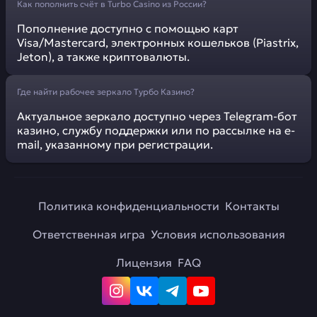
Как пополнить счёт в Turbo Casino из России?
Пополнение доступно с помощью карт
Visa/Mastercard, электронных кошельков (Piastrix,
Jeton), а также криптовалюты.
Где найти рабочее зеркало Турбо Казино?
Актуальное зеркало доступно через Telegram-бот
казино, службу поддержки или по рассылке на e-
mail, указанному при регистрации.
Политика конфиденциальности
Контакты
Ответственная игра
Условия использования
Лицензия
FAQ