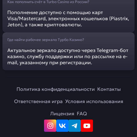
Как пополнить счёт в Turbo Casino из России?
Пополнение доступно с помощью карт
Visa/Mastercard, электронных кошельков (Piastrix,
Jeton), а также криптовалюты.
Где найти рабочее зеркало Турбо Казино?
Актуальное зеркало доступно через Telegram-бот
казино, службу поддержки или по рассылке на e-
mail, указанному при регистрации.
Политика конфиденциальности
Контакты
Ответственная игра
Условия использования
Лицензия
FAQ