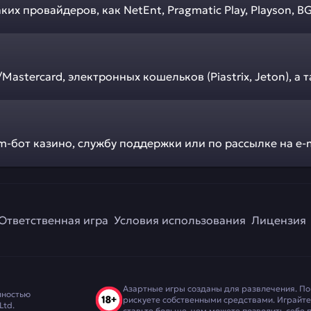
ких провайдеров, как NetEnt, Pragmatic Play, Playson, B
astercard, электронных кошельков (Piastrix, Jeton), а
m-бот казино, службу поддержки или по рассылке на e-m
Ответственная игра
Условия использования
Лицензия
Азартные игры созданы для развлечения. По
олностью
рискуете собственными средствами. Играйте
Ltd.
ставьте больше, чем можете позволить себе 