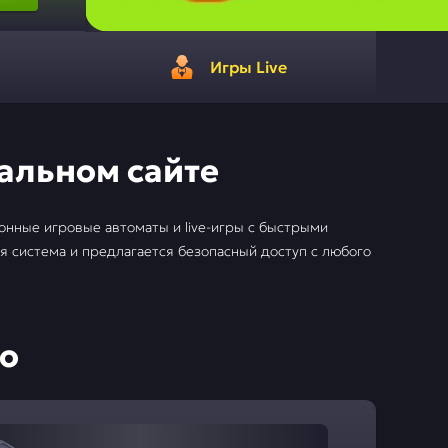
Игры Live
иальном сайте
ионные игровые автоматы и live-игры с быстрыми
 система и предлагается безопасный доступ с любого
о