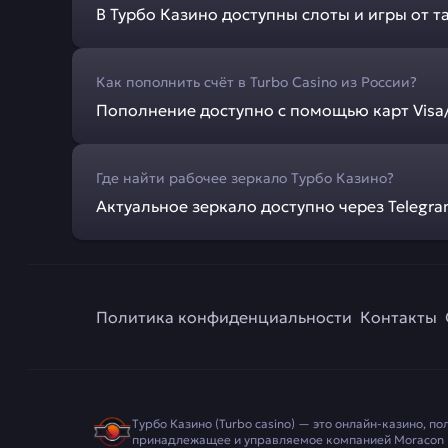
В Турбо Казино доступны слоты и игры от та
Как пополнить счёт в Turbo Casino из России?
Пополнение доступно с помощью карт Visa/M
Где найти рабочее зеркало Турбо Казино?
Актуальное зеркало доступно через Telegra
Политика конфиденциальности
Контакты
Турбо Казино (Turbo casino) — это онлайн-казино, п
принадлежащее и управляемое компанией Moracon 