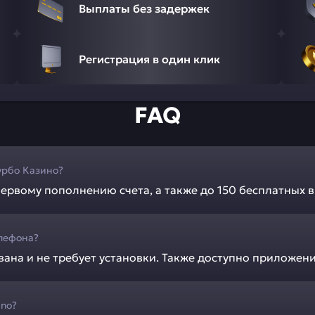
Выплаты без задержек
Регистрация в один клик
FAQ
урбо Казино?
ервому пополнению счета, а также до 150 бесплатных 
елефона?
ана и не требует установки. Также доступно приложени
ino?