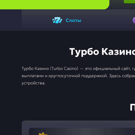
Слоты
Турбо Казино
Турбо Казино (Turbo Casino) — это официальный сайт, 
выплатами и круглосуточной поддержкой. Здесь собра
устройства.