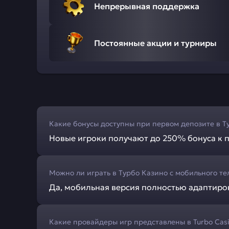
Непрерывная поддержка
Постоянные акции и турниры
Какие бонусы доступны при первом депозите в Т
Новые игроки получают до 250% бонуса к п
Можно ли играть в Турбо Казино с мобильного т
Да, мобильная версия полностью адаптиров
Какие провайдеры игр представлены в Turbo Cas