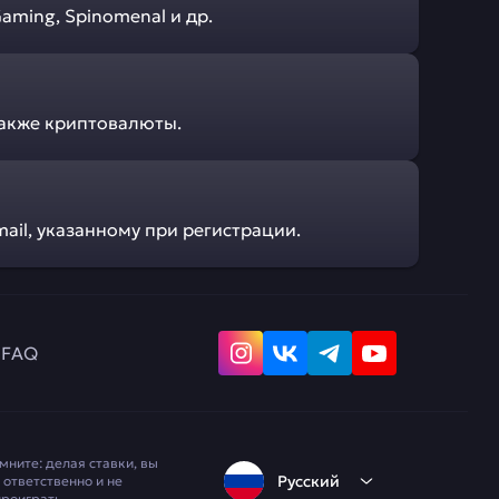
Gaming, Spinomenal и др.
 также криптовалюты.
ail, указанному при регистрации.
FAQ
мните: делая ставки, вы
Русский
 ответственно и не
проиграть.